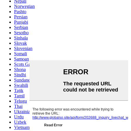
Nepali
Norwegian
Pashto
Persian
Punjabi
Serbian
Sesotho
Sinhala
Slovak
Slovenian
Somali
Samoan
Scots Gaelic
Shona
Sindhi
Sundanese
Swahili
Tajik
Tamil
Telugu
Thai
Ukrainian
Urdu
Uzbek
Vietnamese