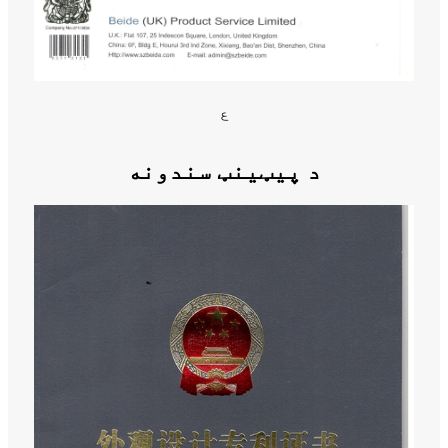
ع
د پیټینټ سندونه