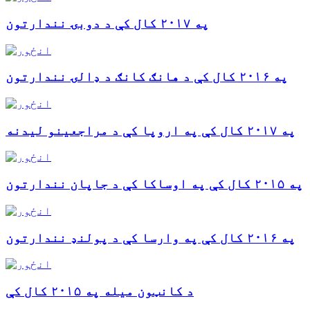
په ۲۰۱۷ کال کې د دوبۍ نندارتون
په ۲۰۱۶ کال کې د هانګ کانګ د ډالۍ نندارتون
په ۲۰۱۷ کال کې په اروپا کې د مراجعینو لیدنه
په ۲۰۱۵ کال کې په اوساکا کې د جاپان نندارتون
په ۲۰۱۶ کال کې په وارسا کې د پولنډ نندارتون
د کانټون میله په ۲۰۱۵ کال کې