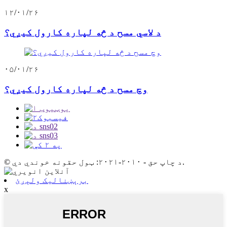
۱۲/۰۱/۲۶
د لاسي مسح د څه لپاره کارول کیږي؟
۰۵/۰۱/۲۶
وچ مسح د څه لپاره کارول کیږي؟
© د چاپ حق - ۲۰۱۰-۲۰۲۱: ټول حقونه خوندي دي.
برېښنالیک ولېږئ
x