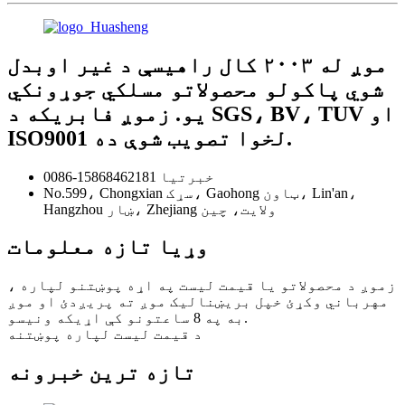
موږ له ۲۰۰۳ کال راهیسې د غیر اوبدل
شوي پاکولو محصولاتو مسلکي جوړونکي
یو. زموږ فابریکه د SGS، BV، TUV او
ISO9001 لخوا تصویب شوې ده.
0086-15868462181 خبرتیا
No.599، Chongxian سړک، Gaohong ټاون، Lin'an،
Hangzhou ښار، Zhejiang ولايت، چين
وړیا تازه معلومات
زموږ د محصولاتو یا قیمت لیست په اړه پوښتنو لپاره ،
مهرباني وکړئ خپل بریښنالیک موږ ته پریږدئ او موږ
به په 8 ساعتونو کې اړیکه ونیسو.
د قیمت لیست لپاره پوښتنه
تازه ترین خبرونه