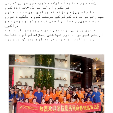
څخه ډیر معلومات ترلاسه کوو. موږ خپلې تجربې
شریکوو او له یو بل څخه زده کوو.
دا ډله ییزه روزنه نه یوازې موږ سره د کاري
مهارتونو په ښه کولو کې مرسته کوي، بلکې د نورو
سره د خوښۍ، فشار یا حتی غم شریکولو روحیه هم
راکوي.
د هرې روزنې وروسته، موږ د پیرودونکو سره د
اړیکو نیولو، د دوی غوښتنې پیژندلو او د قناعت
وړ همکارۍ ته د رسیدو په اړه ډیر څه پوهیږو.