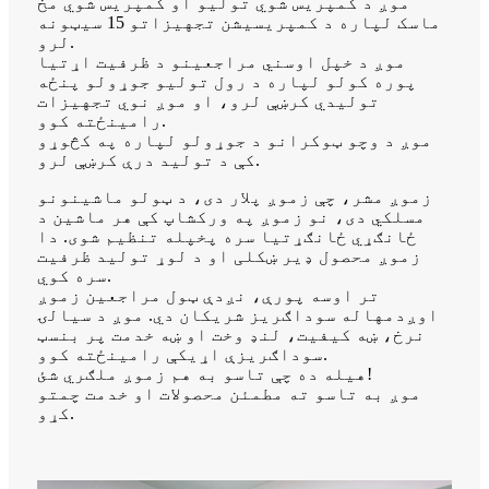
موږ د کمپریس شوي تولیو او کمپریس شوي مخ
ماسک لپاره د کمپریسیشن تجهیزاتو 15 سیټونه
لرو.
موږ د خپل اوسني مراجعینو د ظرفیت اړتیا
پوره کولو لپاره د رول تولیو جوړولو پنځه
تولیدي کرښې لرو، او موږ نوي تجهیزات
رامینځته کوو.
موږ د وچو ټوکرانو د جوړولو لپاره په کڅوړو
کې د تولید درې کرښې لرو.
زموږ مشر، چې زموږ پلار دی، د ټولو ماشینونو
مسلکي دی، نو زموږ په ورکشاپ کې هر ماشین د
ځانګړي ځانګړتیا سره پخپله تنظیم شوی. دا
زموږ محصول ډیر ښکلی او د لوړ تولید ظرفیت
سره کوي.
تر اوسه پورې، نږدې ټول مراجعین زموږ
اوږدمهاله سوداګریز شریکان دي. موږ د سیالۍ
نرخ، ښه کیفیت، لنډ وخت او ښه خدمت پر بنسټ
سوداګریزې اړیکې رامینځته کوو.
هیله ده چې تاسو به هم زموږ ملګري شئ!
موږ به تاسو ته مطمئن محصولات او خدمت چمتو
کړو.