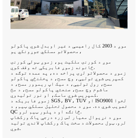
موږ د 2003 کال راهیسې د غیر اوبدل شوي پاکولو
محصولاتو مسلکي جوړونکي یو،
موږ د کورنۍ ملکیت یو، زموږ ټولې کورنۍ
ځانونه زموږ فابریکې ته وقف کوي.
زموږ د محصولاتو لړۍ پراخه ده، په عمده توګه د
کمپریس شوي تولیې، وچ مسح، د پخلنځي پاکولو
مسح، رول تولیې، د میک اپ ریموور مسح، د
ماشوم وچ مسح، صنعتي پاکولو مسح، د مخ
کمپریس شوي ماسک، او نور تولیدوي.
زموږ فابریکه د SGS، BV، TUV او ISO9001 لخوا
تصویب شوې ده. موږ د محصول تحلیل مسلکي ټیم، د
QC څانګه او د پلور ټیم لرو.
موږ د نړیوال معیار لس زره درجې پاک ورکشاپ
لرو. ټول محصولات د سخت پاک ورکشاپ لاندې تولید
شوي.