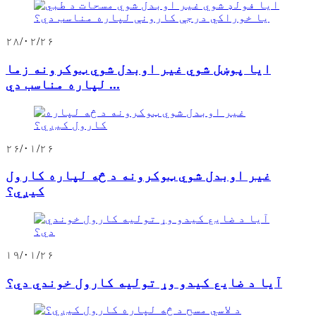
۲۸/۰۲/۲۶
ایا پوښل شوي غیر اوبدل شوي ټوکرونه زما
لپاره مناسب دي ...
۲۶/۰۱/۲۶
غیر اوبدل شوي ټوکرونه د څه لپاره کارول
کیږي؟
۱۹/۰۱/۲۶
آیا د ضایع کیدو وړ تولیه کارول خوندي دي؟