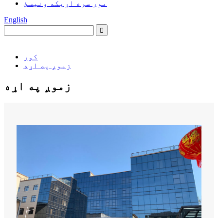
موږ سره اړیکه ونیسئ
English
کور
زموږ په اړه
زموږ په اړه