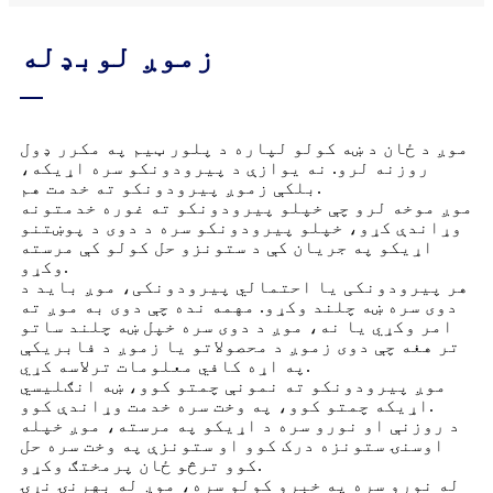
زموږ لوبډله
موږ د ځان د ښه کولو لپاره د پلور ټیم په مکرر ډول
روزنه لرو. نه یوازې د پیرودونکو سره اړیکه،
بلکې زموږ پیرودونکو ته خدمت هم.
موږ موخه لرو چې خپلو پیرودونکو ته غوره خدمتونه
وړاندې کړو، خپلو پیرودونکو سره د دوی د پوښتنو
اړیکو په جریان کې د ستونزو حل کولو کې مرسته
وکړو.
هر پیرودونکی یا احتمالي پیرودونکی، موږ باید د
دوی سره ښه چلند وکړو. مهمه نده چې دوی به موږ ته
امر وکړي یا نه، موږ د دوی سره خپل ښه چلند ساتو
تر هغه چې دوی زموږ د محصولاتو یا زموږ د فابریکې
په اړه کافي معلومات ترلاسه کړي.
موږ پیرودونکو ته نمونې چمتو کوو، ښه انګلیسي
اړیکه چمتو کوو، په وخت سره خدمت وړاندې کوو.
د روزنې او نورو سره د اړیکو په مرسته، موږ خپله
اوسنۍ ستونزه درک کوو او ستونزې په وخت سره حل
کوو ترڅو ځان پرمختګ وکړو.
له نورو سره په خبرو کولو سره، موږ له بهرنۍ نړۍ