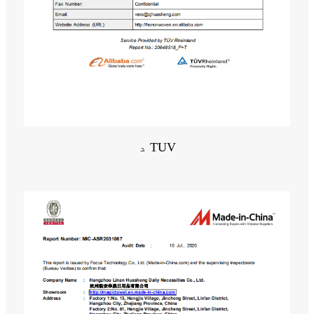
د TUV