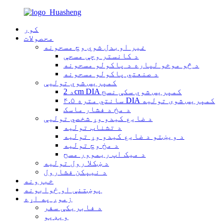
کور
محصولات
غیر اوبدل شوي وچ مسحونه
د کانستر وچې مسحې
د څو موخو لپاره د پاکولو مسحونه
د صنعتي پاکولو مسحونه
کمپریس شوي تولیې
د 2cm DIA کمپریس شوي سکې نسج
۴.۵ سانتي متره DIA کمپریس شوی تولیه
د مخ د فشار ماسک
د ضایع کیدو وړ شخصي تولیې
د تشناب تولیه
د ویښتو د ضایع کیدو وړ تولیه
د مخ وچ تولیه
د میک اپ ریموور مسح
د ښکلا رول تولیه
د نیپکن فشارول
خبرونه
پوښتنې او ځوابونه
زموږ په اړه
د فابریکې سفر
ویډیو