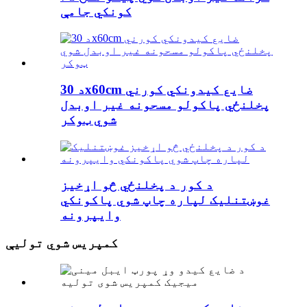
کونکي جامې
د 30x60cm ضایع کیدونکي کورني
پخلنځي پاکولو مسحونه غیر اوبدل
شوي ټوکر
د کور د پخلنځي څو اړخیز
غوښتنلیک لپاره چاپ شوي پاکونکي
وایپرونه
کمپریس شوي تولیې