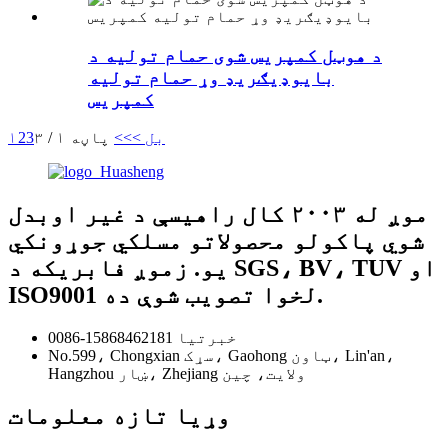
د هوټل کمپریس شوی حمام تولیه د
بایوډیګریډ وړ حمام تولیه
کمپریس
بل >
>>
پاڼه ۱ / ۳
3
2
۱
موږ له ۲۰۰۳ کال راهیسې د غیر اوبدل
شوي پاکولو محصولاتو مسلکي جوړونکي
یو. زموږ فابریکه د SGS، BV، TUV او
ISO9001 لخوا تصویب شوې ده.
0086-15868462181 خبرتیا
No.599، Chongxian سړک، Gaohong ټاون، Lin'an،
Hangzhou ښار، Zhejiang ولايت، چين
وړیا تازه معلومات