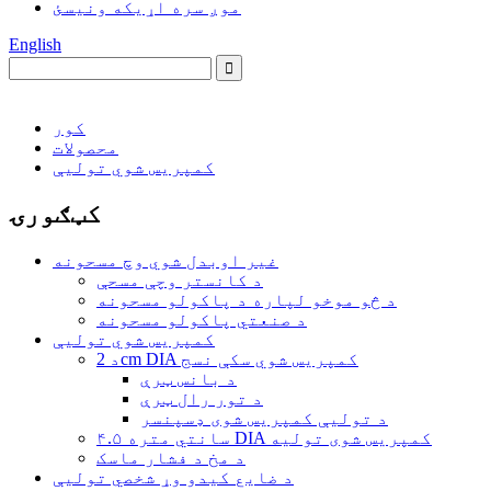
موږ سره اړیکه ونیسئ
English
کور
محصولات
کمپریس شوي تولیې
کټګورۍ
غیر اوبدل شوي وچ مسحونه
د کانستر وچې مسحې
د څو موخو لپاره د پاکولو مسحونه
د صنعتي پاکولو مسحونه
کمپریس شوي تولیې
د 2cm DIA کمپریس شوي سکې نسج
د بانس ټرې
د تور رال ټرې
د تولیې کمپریس شوی ډسپنسر
۴.۵ سانتي متره DIA کمپریس شوی تولیه
د مخ د فشار ماسک
د ضایع کیدو وړ شخصي تولیې