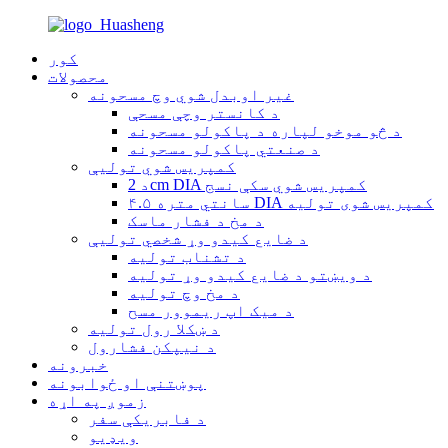
کور
محصولات
غیر اوبدل شوي وچ مسحونه
د کانستر وچې مسحې
د څو موخو لپاره د پاکولو مسحونه
د صنعتي پاکولو مسحونه
کمپریس شوي تولیې
د 2cm DIA کمپریس شوي سکې نسج
۴.۵ سانتي متره DIA کمپریس شوی تولیه
د مخ د فشار ماسک
د ضایع کیدو وړ شخصي تولیې
د تشناب تولیه
د ویښتو د ضایع کیدو وړ تولیه
د مخ وچ تولیه
د میک اپ ریموور مسح
د ښکلا رول تولیه
د نیپکن فشارول
خبرونه
پوښتنې او ځوابونه
زموږ په اړه
د فابریکې سفر
ویډیو