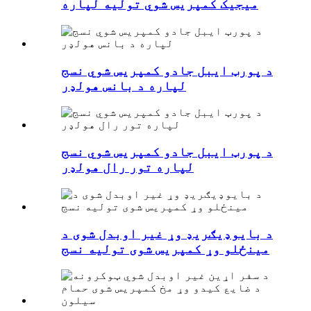
میجیک کمپریس شوي تولیه لپاره
د پورټ ایبل جادو کمپریس شوي نسج
لپاره د بانس هولډر
د پورټ ایبل جادو کمپریس شوي نسج
لپاره تور رال هولډر
د بایوډیګریډ وړ غیر اوبدل شوی د
مینځلو وړ کمپریس شوی تولیه نسج