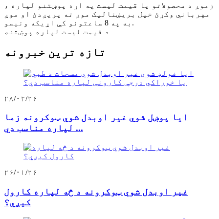
زموږ د محصولاتو یا قیمت لیست په اړه پوښتنو لپاره ،
مهرباني وکړئ خپل بریښنالیک موږ ته پریږدئ او موږ
به په 8 ساعتونو کې اړیکه ونیسو.
د قیمت لیست لپاره پوښتنه
تازه ترین خبرونه
۲۸/۰۲/۲۶
ایا پوښل شوي غیر اوبدل شوي ټوکرونه زما
لپاره مناسب دي ...
۲۶/۰۱/۲۶
غیر اوبدل شوي ټوکرونه د څه لپاره کارول
کیږي؟