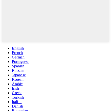
English
French
German
Portuguese
Spanish
Russian
Japanese
Korean
Arabic
Irish
Greek
Turkish
Italian
Danish
Romanian