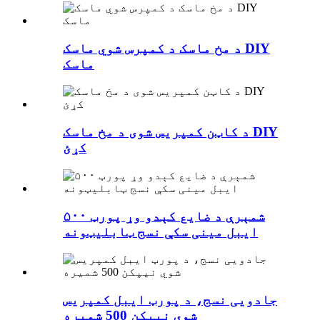
د مخ ماسک د کمپرس شوي ماسک DIY
ماسک
د کاټن کمپریس شوی د مخ ماسک DIY
کړئ
۵۰۰ شمېرې د ضایع کېدو وړ پورټ
ایبل مینی سکې نسج ټابلیټونه
جادویی نسج، د پورټ ایبل کمپریس
شوي نیپکن 500 شمیره