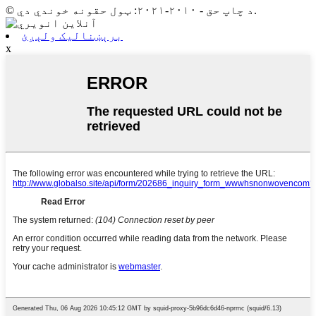
© د چاپ حق - ۲۰۱۰-۲۰۲۱: ټول حقونه خوندي دي.
برېښنالیک ولېږئ
x