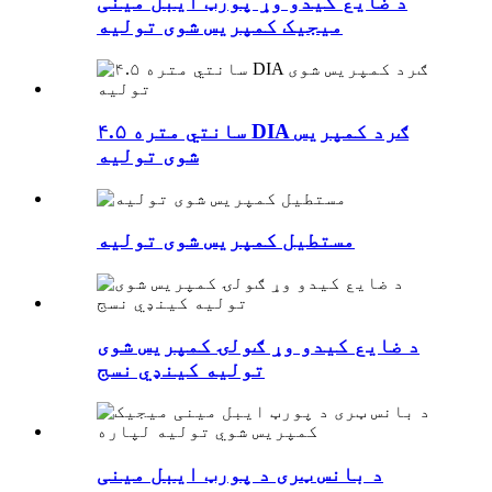
د ضایع کیدو وړ پورټ ایبل مینی
میجیک کمپریس شوی تولیه
۴.۵ سانتي متره DIA ګرد کمپریس
شوی تولیه
مستطیل کمپریس شوی تولیه
د ضایع کیدو وړ ګولۍ کمپریس شوی
تولیه کینډي نسج
د بانس ټری د پورټ ایبل مینی