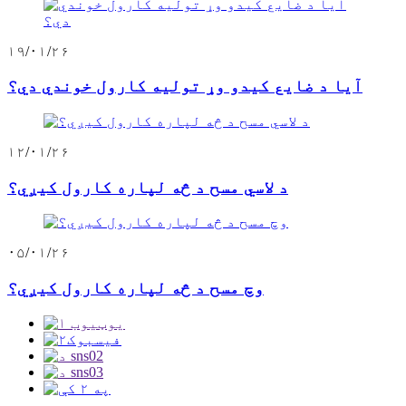
۱۹/۰۱/۲۶
آیا د ضایع کیدو وړ تولیه کارول خوندي دي؟
۱۲/۰۱/۲۶
د لاسي مسح د څه لپاره کارول کیږي؟
۰۵/۰۱/۲۶
وچ مسح د څه لپاره کارول کیږي؟