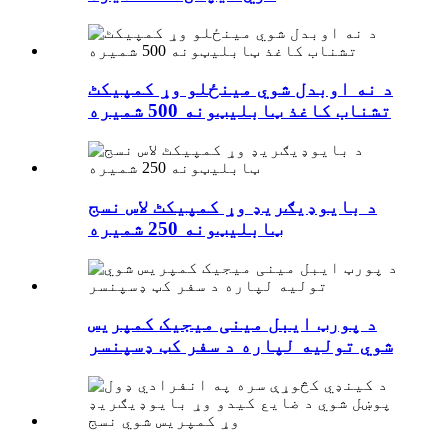
د نه اوبدل شوي مینځلو وړ کمپیکٹ
تشناب کاغذ ټابلیټونه 500 شمیره
د بایوډیګریډ وړ کمپیکٹ لاس نسج
ټابلیټونه 250 شمیره
د پورټ ایبل مینی میجیک کمپریس
شوي تولیه لپاره د سفر کټ ډسپنسر