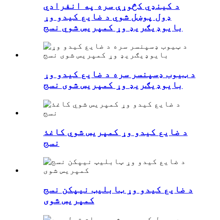
د کینډي کڅوړې سره په انفرادي
ډول پوښل شوي د ضایع کیدو وړ
بایوډیګریډ وړ کمپریس شوي نسج
د ټیوب ډسپنسر سره د ضایع کیدو وړ
بایوډیګریډ وړ کمپریس شوی نسج
د ضایع کیدو وړ کمپریس شوي کاغذ
نسج
د ضایع کیدو وړ ټابلیټ نیپکن نسج
کمپریس شوی