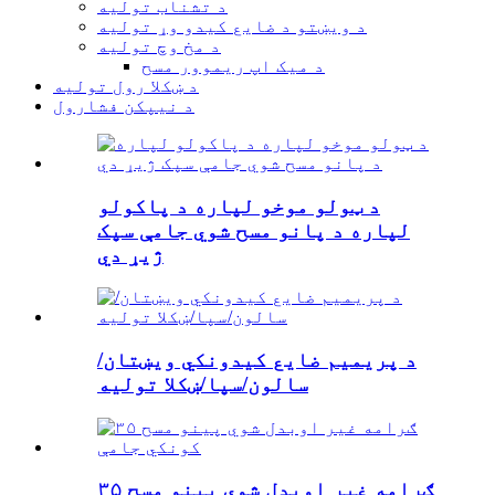
د تشناب تولیه
د ویښتو د ضایع کیدو وړ تولیه
د مخ وچ تولیه
د میک اپ ریموور مسح
د ښکلا رول تولیه
د نیپکن فشارول
د ټولو موخو لپاره د پاکولو
لپاره د پانو مسح شوي جامې سپک
ژیړ دي
د پریمیم ضایع کیدونکي ویښتان/
سالون/سپا/ښکلا تولیه
۳۵ ګرامه غیر اوبدل شوي پینو مسح