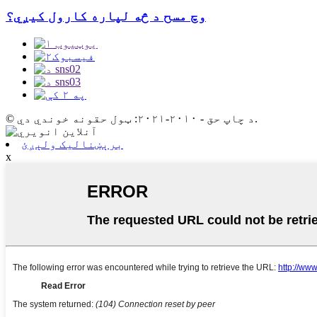
وچ مسح د څه لپاره کارول کیږي؟
© د چاپ حق - ۲۰۱۰-۲۰۲۱: ټول حقونه خوندي دي.
برېښنالیک ولېږئ
x