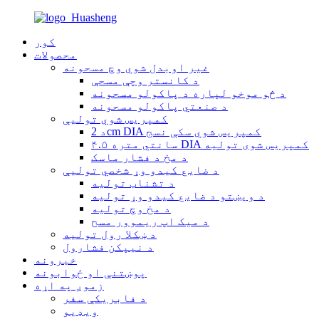
کور
محصولات
غیر اوبدل شوي وچ مسحونه
د کانستر وچې مسحې
د څو موخو لپاره د پاکولو مسحونه
د صنعتي پاکولو مسحونه
کمپریس شوي تولیې
د 2cm DIA کمپریس شوي سکې نسج
۴.۵ سانتي متره DIA کمپریس شوی تولیه
د مخ د فشار ماسک
د ضایع کیدو وړ شخصي تولیې
د تشناب تولیه
د ویښتو د ضایع کیدو وړ تولیه
د مخ وچ تولیه
د میک اپ ریموور مسح
د ښکلا رول تولیه
د نیپکن فشارول
خبرونه
پوښتنې او ځوابونه
زموږ په اړه
د فابریکې سفر
ویډیو