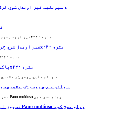
د سپونلیس غیر اوبدل شوي لرګ
غی
غیر اوبدل شوي څو اړخیزه پینو یوسو مسح د پاکولو مسح ۲۸x۲۴۰ متره
د ضایع کیدو وړ Pano Multiuso پاکولو مسح ۲۸x۲۴۰ متره
د پانو ملټي یوسو څو مقصدي سپ
Pano multiuso دسپوز ایبل غیر اوبدل شوي پاکول د Pano multiuso رولو مسح کوي