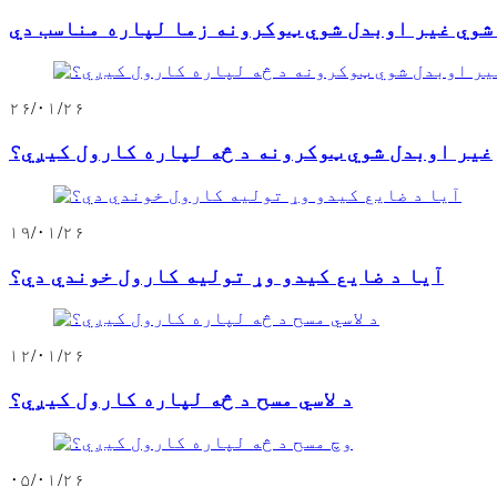
۲۶/۰۱/۲۶
غیر اوبدل شوي ټوکرونه د څه لپاره کارول کیږي؟
۱۹/۰۱/۲۶
آیا د ضایع کیدو وړ تولیه کارول خوندي دي؟
۱۲/۰۱/۲۶
د لاسي مسح د څه لپاره کارول کیږي؟
۰۵/۰۱/۲۶