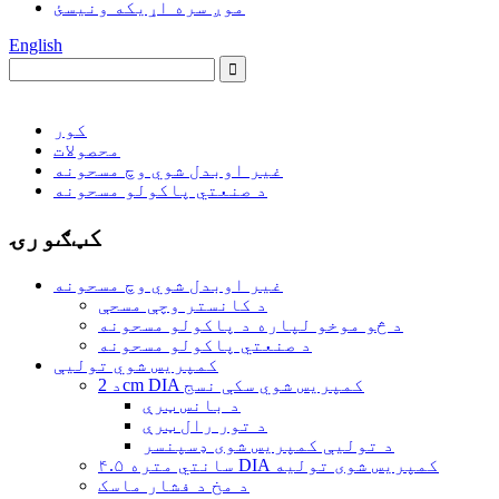
موږ سره اړیکه ونیسئ
English
کور
محصولات
غیر اوبدل شوي وچ مسحونه
د صنعتي پاکولو مسحونه
کټګورۍ
غیر اوبدل شوي وچ مسحونه
د کانستر وچې مسحې
د څو موخو لپاره د پاکولو مسحونه
د صنعتي پاکولو مسحونه
کمپریس شوي تولیې
د 2cm DIA کمپریس شوي سکې نسج
د بانس ټرې
د تور رال ټرې
د تولیې کمپریس شوی ډسپنسر
۴.۵ سانتي متره DIA کمپریس شوی تولیه
د مخ د فشار ماسک