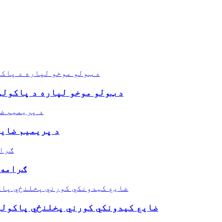
د ټولو موخو لپاره د پاکولو
د پریمیم ضایع
۳۵ ګرا
د 30x60cm ضایع کیدونکي کورني پخلنځي پا