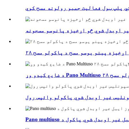
ي پلپ ټول فعالیت جمبو رولونه مسح کوي
ر اوبدل شوي څو اړخیزه پانوسو مسحونه
ونلیس غیر اوبدل شوي پاکولو وائپس رول