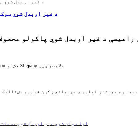
د غیر اوبدل شوي ټوکر صنعت
ه ۲۰۰۳ کال راهیسې د غیر اوبدل شوي پاکولو محصولاتو 
No.599، Chongxian سړک، Gaohong ټاون، Lin'an، Hangzhou ښار، Zhejiang ولايت، چين