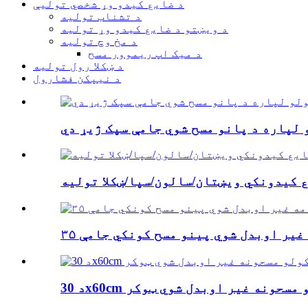
د ضایع کیدو وړ شخصي تولیې
د تشناب تولیه
د ویښتو د ضایع کیدو وړ تولیه
د مخ وچ تولیه
د میک اپ ریموور مسح
د ښکلا رول تولیه
د نیپکن فشارول
 لپاره د پانو مسح شوي جامې سپک ژیړ دي
 کیدونکي ویښتان/سالون/سپا/ښکلا تولیه
مه غیر اوبدل شوي پینو مسح کونکي جامې
کولو مسحونه غیر اوبدل شوي ټوکر