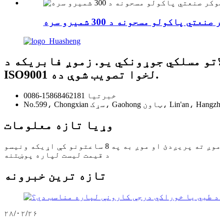
ي پاکولو مسحونه د 300 شمیرو سره
مسلکي جوړونکي یو. زموږ فابریکه د SGS، BV، TUV او
ISO9001 لخوا تصویب شوې ده.
0086-15868462181 خبرتیا
وړیا تازه معلومات
د قیمت لیست لپاره پوښتنه
تازه ترین خبرونه
۲۸/۰۲/۲۶