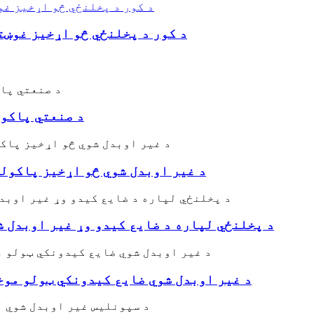
د کور د پخلنځي څو اړخیز غوښ
د صنعتي پاکولو لپاره د ۴۷۵
د غیر اوبدل شوي څو اړخیز پاکول
د پخلنځي لپاره د ضایع کیدو وړ غیر اوبدل ش
د غیر اوبدل شوي ضایع کیدونکي ټولو موخ