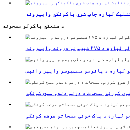
تنلیک لپاره چاپ شوي پاکونکي وایپرونه
د صنعتي پاکولو مسحونه
 شیټونو دروند وایپرونه
و لپاره د پانومو ملټیوسو وایپر وائپس
وي کورني مسحات د درنو دندو مسح کونکي
و لپاره د پاک خونې مسحاتو عرضه کونکی