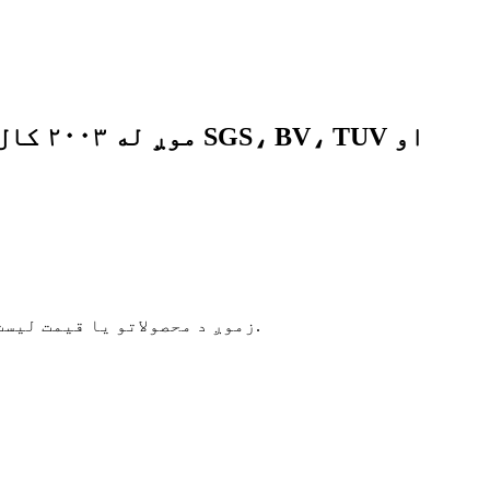
موږ ل
زموږ د محصولاتو یا قیمت لیست په اړه پوښتنو لپاره ، مهرباني وکړئ خپل بریښنالیک موږ ته پریږدئ او موږ به په 8 ساعتونو کې اړیکه ونیسو.