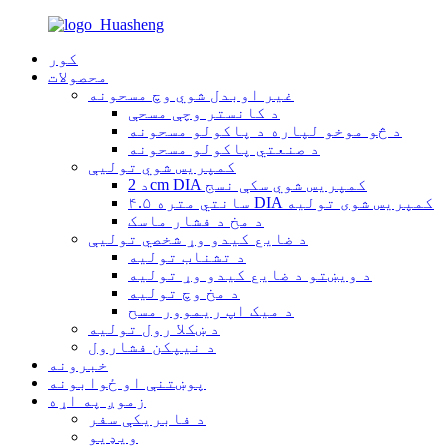
کور
محصولات
غیر اوبدل شوي وچ مسحونه
د کانستر وچې مسحې
د څو موخو لپاره د پاکولو مسحونه
د صنعتي پاکولو مسحونه
کمپریس شوي تولیې
د 2cm DIA کمپریس شوي سکې نسج
۴.۵ سانتي متره DIA کمپریس شوی تولیه
د مخ د فشار ماسک
د ضایع کیدو وړ شخصي تولیې
د تشناب تولیه
د ویښتو د ضایع کیدو وړ تولیه
د مخ وچ تولیه
د میک اپ ریموور مسح
د ښکلا رول تولیه
د نیپکن فشارول
خبرونه
پوښتنې او ځوابونه
زموږ په اړه
د فابریکې سفر
ویډیو