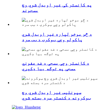
په کانستر کې غیر اوبدل شوي وچ
مسحونه
د څو موخو لپاره غیر اوبدل شوي
پاکولو وچې ټوکرۍ د ټب سره
د کانستر وچې مسحې د ضد عفوني
مسحې په توګه بیا ډکېږي
سپونلیس غیر اوبدل شوي وچ
ټوکرونه د کنستر سره بسته شوي