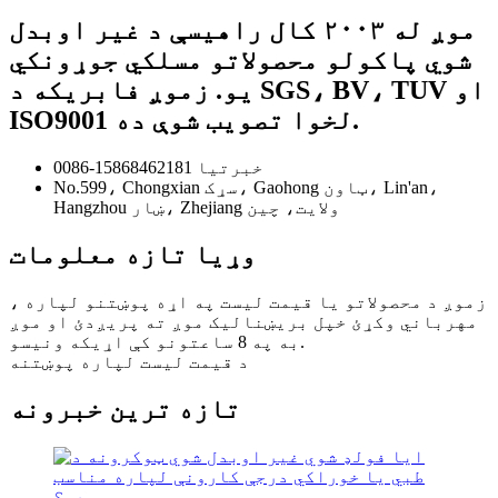
موږ له ۲۰۰۳ کال راهیسې د غیر اوبدل
شوي پاکولو محصولاتو مسلکي جوړونکي
یو. زموږ فابریکه د SGS، BV، TUV او
ISO9001 لخوا تصویب شوې ده.
0086-15868462181 خبرتیا
No.599، Chongxian سړک، Gaohong ټاون، Lin'an،
Hangzhou ښار، Zhejiang ولايت، چين
وړیا تازه معلومات
زموږ د محصولاتو یا قیمت لیست په اړه پوښتنو لپاره ،
مهرباني وکړئ خپل بریښنالیک موږ ته پریږدئ او موږ
به په 8 ساعتونو کې اړیکه ونیسو.
د قیمت لیست لپاره پوښتنه
تازه ترین خبرونه