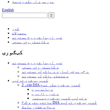
موږ سره اړیکه ونیسئ
English
کور
محصولات
غیر اوبدل شوي وچ مسحونه
د کانستر وچې مسحې
کټګورۍ
غیر اوبدل شوي وچ مسحونه
د کانستر وچې مسحې
د څو موخو لپاره د پاکولو مسحونه
د صنعتي پاکولو مسحونه
کمپریس شوي تولیې
د 2cm DIA کمپریس شوي سکې نسج
د بانس ټرې
د تور رال ټرې
د تولیې کمپریس شوی ډسپنسر
۴.۵ سانتي متره DIA کمپریس شوی تولیه
د مخ د فشار ماسک