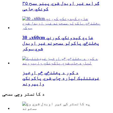
۳۵ ګرامه غیر اوبدل شوي پینو مسح
کونکي جامې
د 30x60cm ضایع کیدونکي کورني
پخلنځي پاکولو مسحونه غیر اوبدل
شوي ټوکر
د کور د پخلنځي څو اړخیز
غوښتنلیک لپاره چاپ شوي پاکونکي
وایپرونه
د کانستر وچې مسحې