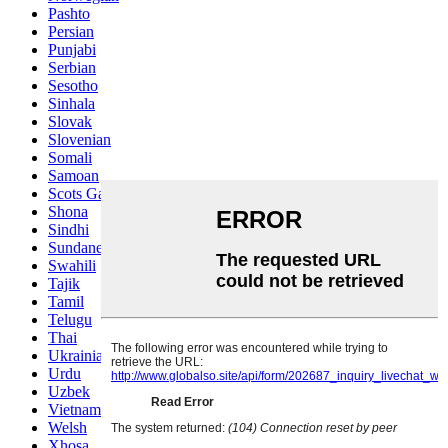
Pashto
Persian
Punjabi
Serbian
Sesotho
Sinhala
Slovak
Slovenian
Somali
Samoan
Scots Gaelic
Shona
Sindhi
Sundanese
Swahili
Tajik
Tamil
Telugu
Thai
Ukrainian
Urdu
Uzbek
Vietnamese
Welsh
Xhosa