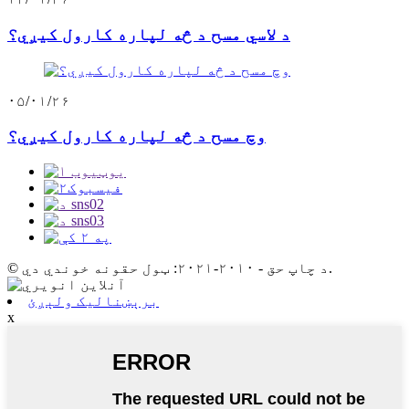
د لاسي مسح د څه لپاره کارول کیږي؟
۰۵/۰۱/۲۶
وچ مسح د څه لپاره کارول کیږي؟
© د چاپ حق - ۲۰۱۰-۲۰۲۱: ټول حقونه خوندي دي.
برېښنالیک ولېږئ
x