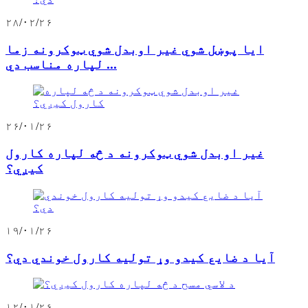
۲۸/۰۲/۲۶
ایا پوښل شوي غیر اوبدل شوي ټوکرونه زما
لپاره مناسب دي ...
۲۶/۰۱/۲۶
غیر اوبدل شوي ټوکرونه د څه لپاره کارول
کیږي؟
۱۹/۰۱/۲۶
آیا د ضایع کیدو وړ تولیه کارول خوندي دي؟
۱۲/۰۱/۲۶