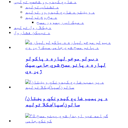
د ضایع کیدو وړ شخصي تولیې
د تشناب تولیه
د ویښتو د ضایع کیدو وړ تولیه
د مخ وچ تولیه
د میک اپ ریموور مسح
د ښکلا رول تولیه
د نیپکن فشارول
د ټولو موخو لپاره د پاکولو
لپاره د پانو مسح شوي جامې سپک
ژیړ دي
د پریمیم ضایع کیدونکي ویښتان/
سالون/سپا/ښکلا تولیه