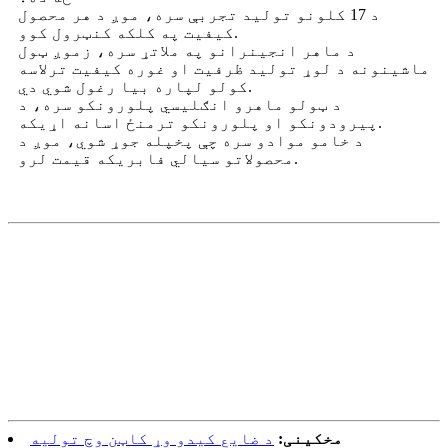
د 17 کلونو تولید تجربې سره، موږ د هر محصول
کیفیت په کلکه کنټرول کوو.
د ماهر انجینرانو په ملاتړ سره، زموږ ټول
ماشینونه د لوړ تولید ظرفیت او غوره کیفیت ترلاسه
کولو لپاره بیا رغول شوي دي.
د ټولو ماهرو انګلیسي پلورونکو سره، د
پیرودونکو او پلورونکو ترمنځ اسانه اړیکه.
د خامو موادو سره چې پخپله جوړ شوي، موږ د
محصولاتو سیالي فابریکه قیمت لرو.
مخکینی:
د ضایع کیدو وړ کاټن وچ تولیه