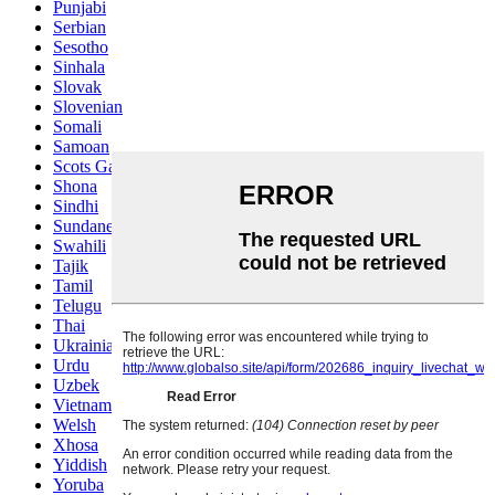
Punjabi
Serbian
Sesotho
Sinhala
Slovak
Slovenian
Somali
Samoan
Scots Gaelic
Shona
Sindhi
Sundanese
Swahili
Tajik
Tamil
Telugu
Thai
Ukrainian
Urdu
Uzbek
Vietnamese
Welsh
Xhosa
Yiddish
Yoruba