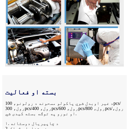
بسته او فعالیت
د غیر اوبدل شوي پاکولو مسحونه د رولونو، 100pcs/
رول، 300pcs/رول، 400pcs/رول، 600pcs/رول، 800pcs/رول،
او نورو په توګه بسته کیدی شي.
۱. د چاپیریال دوستانه
2. ښه تناسلي ځواک