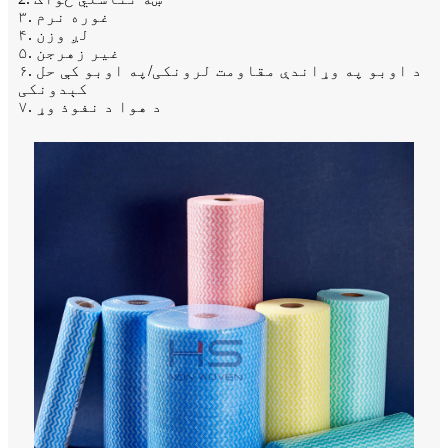
۳. غوره نرم
۴. لږ وزن
۵. غیر زهرجن
۶. د اوبو په وړاندې مقاومت لرونکی/په اوبو کې حل
کېدونکی
۷. د هوا د نفوذ وړ