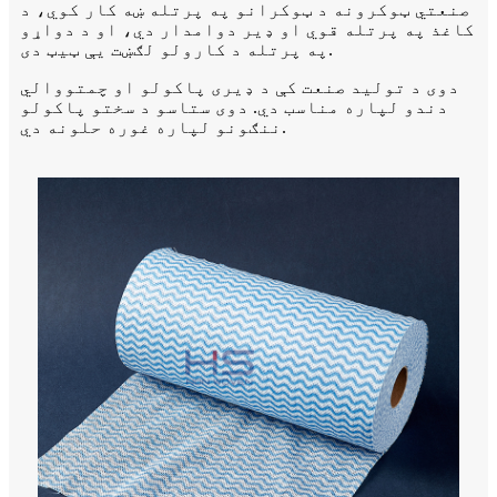
صنعتي ټوکرونه د ټوکرانو په پرتله ښه کار کوي، د
کاغذ په پرتله قوي او ډیر دوامدار دي، او د دواړو
په پرتله د کارولو لګښت یې ټیټ دی.
دوی د تولید صنعت کې د ډیری پاکولو او چمتووالي
دندو لپاره مناسب دي. دوی ستاسو د سختو پاکولو
ننګونو لپاره غوره حلونه دي.