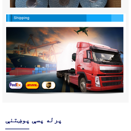
پرله پسې پوښتنې