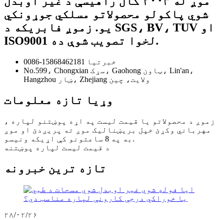
موږ له ۲۰۰۳ کال راهیسې د غیر اوبدل
شوي پاکولو محصولاتو مسلکي جوړونکي
یو. زموږ فابریکه د SGS، BV، TUV او
ISO9001 لخوا تصویب شوې ده.
0086-15868462181 خبرتیا
No.599، Chongxian سړک، Gaohong ټاون، Lin'an،
Hangzhou ښار، Zhejiang ولايت، چين
وړیا تازه معلومات
زموږ د محصولاتو یا قیمت لیست په اړه پوښتنو لپاره ،
مهرباني وکړئ خپل بریښنالیک موږ ته پریږدئ او موږ
به په 8 ساعتونو کې اړیکه ونیسو.
د قیمت لیست لپاره پوښتنه
تازه ترین خبرونه
۲۸/۰۲/۲۶