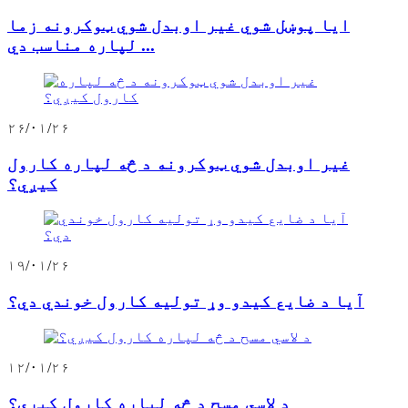
ایا پوښل شوي غیر اوبدل شوي ټوکرونه زما
لپاره مناسب دي ...
۲۶/۰۱/۲۶
غیر اوبدل شوي ټوکرونه د څه لپاره کارول
کیږي؟
۱۹/۰۱/۲۶
آیا د ضایع کیدو وړ تولیه کارول خوندي دي؟
۱۲/۰۱/۲۶
د لاسي مسح د څه لپاره کارول کیږي؟