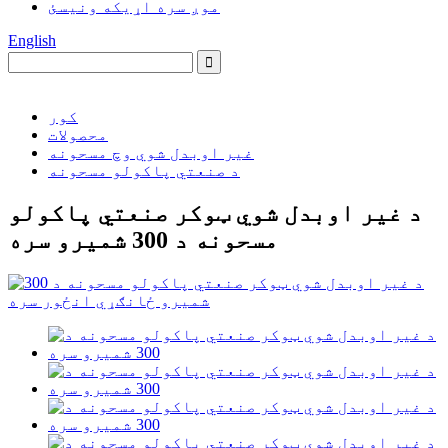
موږ سره اړیکه ونیسئ
English
کور
محصولات
غیر اوبدل شوي وچ مسحونه
د صنعتي پاکولو مسحونه
د غیر اوبدل شوي ټوکر صنعتي پاکولو
مسحونه د 300 شمیرو سره