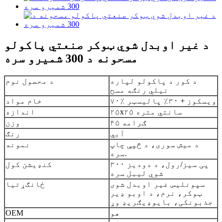
د غیر اوبدل شوي ټوکر صنعتي پاکولو
مسحونه د 300 شمیرو سره
د کور د پاکولو لپاره
د محصول نوم
نیلي رنګه مسح
۷۰٪ ویسکوز + ۳۰٪ پالیسټر
خام مواد
۲۵x۲۵ سانتي متره
اندازه
۴۵ ګرامه
وزن
آبي
رنګ
د میش سوری، د څپې چاپ
نمونه
سره.
۳۰۰ پی سیز/رول، د دودیز
کنډیشن کول
شوي لیبل سره
سپونلیس غیر اوبدل شوی
ځانګړتیا
ټوکر، نرم، د اوبو ډیر
جذبونکی، بایوډیګریډ وړ
هو
OEM