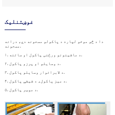
غوښتنلیک
دا د څو موخو لپاره د پاکولو مسحونه دي، درانه
مسحونه.
۱. د ماشینونو ورځنی پاکول او ساتنه.
۲. د وسایلو او پرزو پاکول.
۳. د لابراتوار وسایلو پاکول.
۴. د میز پاکول، د شیشې پاکول.
۵. د موټر پاکول.