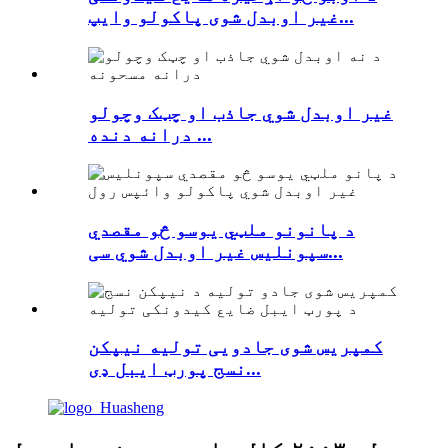
غیر اوبدل شوی پاکولو وایپ...
غیر اوبدل شوي جاذب او چټک وچولو
درانه دنده ...
د پانونو ملټي یوسو څو مقصدي
سپونلیس غیر اوبدل شوي سی...
کمپریس شوی جادویی تولیه نیپکن
نسج پورټ ایبل ډی...