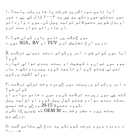
۱. آیا تاسو سوداګریز شرکت یا فابریکه یاست؟
موږ مسلکي جوړونکي یو چې په ۲۰۰۳ کال کې یې د غیر
اوبدل شویو محصولاتو تولید پیل کړ. موږ د وارداتو
او صادراتو جواز سند لرو.
۲. موږ څنګه پر تاسو باور کولی شو؟
موږ د SGS، BV او TUV دریم اړخ تفتیش لرو.
3. ایا موږ کولی شو د امر ورکولو دمخه نمونې ترلاسه
کړو؟
هو، موږ غواړو د کیفیت او بسته بندۍ حوالې لپاره
نمونې چمتو کړو او تایید کړو، پیرودونکي د بار
وړلو لګښت ورکوي.
۴. د امر ورکولو وروسته موږ څومره وخت توکي ترلاسه
کولی شو؟
کله چې موږ زیرمه ترلاسه کړو، موږ د خامو موادو او
بسته بندۍ موادو چمتو کول پیل کوو، او تولید پیل
کوو، معمولا 15-20 ورځې وخت نیسي.
که چیرې ځانګړی OEM بسته وي، د مشر وخت به 30
ورځې وي.
۵. د دومره ډېرو عرضه کوونکو په منځ کې ستاسو ګټه
څه ده؟