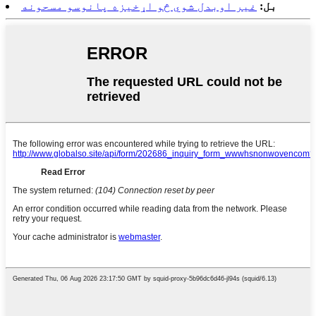
بل:
غیر اوبدل شوي څو اړخیزه پانوسو مسحونه