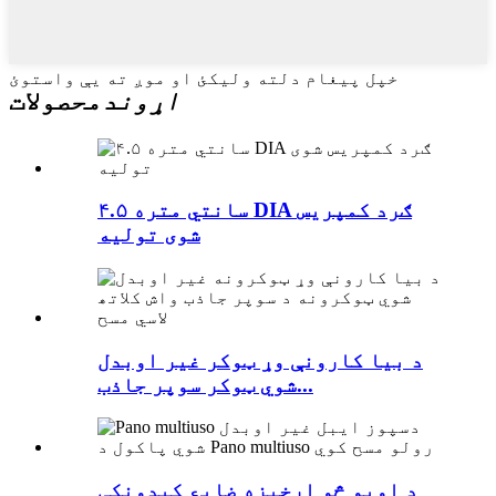
خپل پیغام دلته ولیکئ او موږ ته یې واستوئ
اړوند
محصولات
۴.۵ سانتي متره DIA ګرد کمپریس
شوی تولیه
د بیا کارونې وړ ټوکر غیر اوبدل
شوي ټوکر سوپر جاذب...
د اوبو څو اړخیزه ضایع کیدونکی