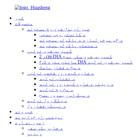
کور
محصولات
غیر اوبدل شوي وچ مسحونه
د کانستر وچې مسحې
د څو موخو لپاره د پاکولو مسحونه
د صنعتي پاکولو مسحونه
کمپریس شوي تولیې
د 2cm DIA کمپریس شوي سکې نسج
۴.۵ سانتي متره DIA کمپریس شوی تولیه
د مخ د فشار ماسک
د ضایع کیدو وړ شخصي تولیې
د تشناب تولیه
د ویښتو د ضایع کیدو وړ تولیه
د مخ وچ تولیه
د میک اپ ریموور مسح
د ښکلا رول تولیه
د نیپکن فشارول
خبرونه
پوښتنې او ځوابونه
زموږ په اړه
د فابریکې سفر
ویډیو