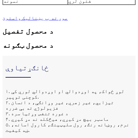
شتون لري
نمونه
موږ ته بریښنالیک واستوئ
د محصول تفصیل
د محصول ټګونه
ځانګړتیاوې
۱. لوړ ځواک، په اوږدوالي او اوږدوالي لوري کې
کوچنی توپیر.
۲. تیزابي، غیر زهري، غیر وړانګې، د انسان
فزیولوژي ته بې ضرره
۳. د غوره تنفس وړتیا سره
۴. ماسټر بیچ مړ کیږي، هیڅکله نه مړ کیږي
۵. نرم، روښانه رنګ، رول سلیټینګ، کارول اسانه،
ښه کیفیت.