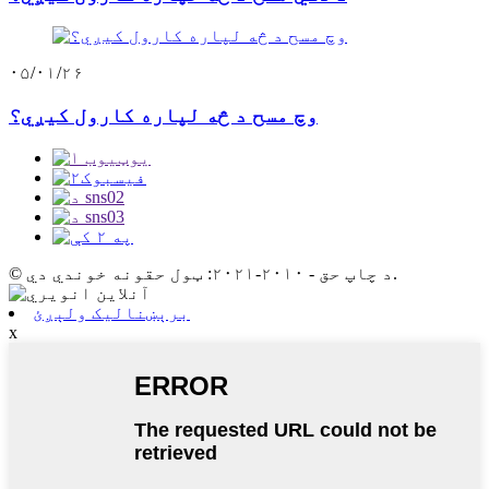
۰۵/۰۱/۲۶
وچ مسح د څه لپاره کارول کیږي؟
© د چاپ حق - ۲۰۱۰-۲۰۲۱: ټول حقونه خوندي دي.
برېښنالیک ولېږئ
x