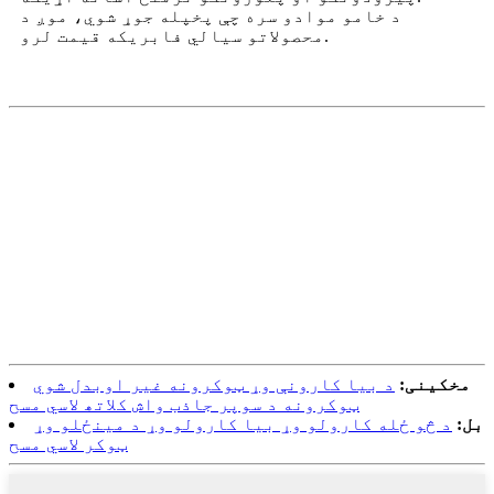
د خامو موادو سره چې پخپله جوړ شوي، موږ د
محصولاتو سیالي فابریکه قیمت لرو.
مخکینی:
د بیا کارونې وړ ټوکرونه غیر اوبدل شوي
ټوکرونه د سوپر جاذب واش کلاتھ لاسي مسح
بل:
د څو ځله کارولو وړ بیا کارولو وړ د مینځلو وړ
ټوکر لاسي مسح