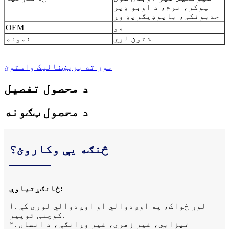
ټوکر، نرم، د اوبو ډیر
جذبونکی، بایوډیګریډ وړ
هو
OEM
شتون لري
نمونه
موږ ته بریښنالیک واستوئ
د محصول تفصیل
د محصول ټګونه
څنګه یې وکاروئ؟
ځانګړتیاوې:
۱. لوړ ځواک، په اوږدوالي او اوږدوالي لوري کې
کوچنی توپیر.
۲. تیزابي، غیر زهري، غیر وړانګې، د انسان