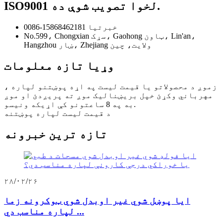
ISO9001 لخوا تصویب شوې ده.
0086-15868462181 خبرتیا
No.599، Chongxian سړک، Gaohong ټاون، Lin'an،
Hangzhou ښار، Zhejiang ولايت، چين
وړیا تازه معلومات
زموږ د محصولاتو یا قیمت لیست په اړه پوښتنو لپاره ،
مهرباني وکړئ خپل بریښنالیک موږ ته پریږدئ او موږ
به په 8 ساعتونو کې اړیکه ونیسو.
د قیمت لیست لپاره پوښتنه
تازه ترین خبرونه
۲۸/۰۲/۲۶
ایا پوښل شوي غیر اوبدل شوي ټوکرونه زما
لپاره مناسب دي ...