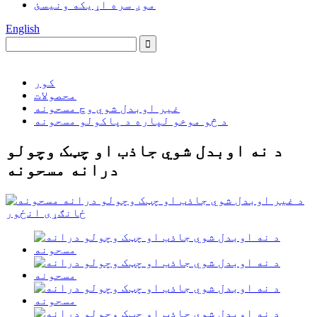
موږ سره اړیکه ونیسئ
English
کور
محصولات
غیر اوبدل شوي وچ مسحونه
د څو موخو لپاره د پاکولو مسحونه
د نه اوبدل شوي جاذب او چټک وچولو
درانه مسحونه