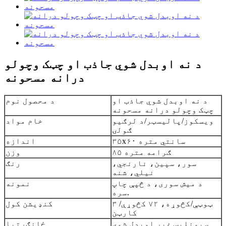
د نه اوبدل شوي جاذب او چټک وچولو
درانه مسحونه
د نه اوبدل شوي جاذب او
د محصول نوم
چټک وچولو درانه مسحونه
ویسکوز/پالیسټر/د لرګیو
خام مواد
ګولۍ
۳۵x۶۰ سانتي متره
اندازه
۸۵ ګرامه متره
وزن
سور، سپین، نارنجي،
رنګ
نیلي، شنه
د میش سوری، د څپې چاپ
نمونه
سره.
۳ ټوټې/کڅوړه، ۷۲ کڅوړې/
کنډیشن کول
کارټن
سپونلیس غیر اوبدل شوی
ځانګړتیا