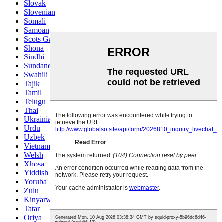
Slovak
Slovenian
Somali
Samoan
Scots Gaelic
Shona
Sindhi
Sundanese
Swahili
Tajik
Tamil
Telugu
Thai
Ukrainian
Urdu
Uzbek
Vietnamese
Welsh
Xhosa
Yiddish
Yoruba
Zulu
Kinyarwanda
Tatar
Oriya