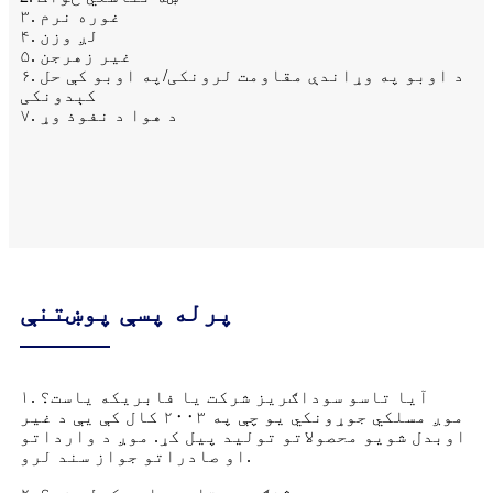
۳. غوره نرم
۴. لږ وزن
۵. غیر زهرجن
۶. د اوبو په وړاندې مقاومت لرونکی/په اوبو کې حل
کېدونکی
۷. د هوا د نفوذ وړ
پرله پسې پوښتنې
۱. آیا تاسو سوداګریز شرکت یا فابریکه یاست؟
موږ مسلکي جوړونکي یو چې په ۲۰۰۳ کال کې یې د غیر
اوبدل شویو محصولاتو تولید پیل کړ. موږ د وارداتو
او صادراتو جواز سند لرو.