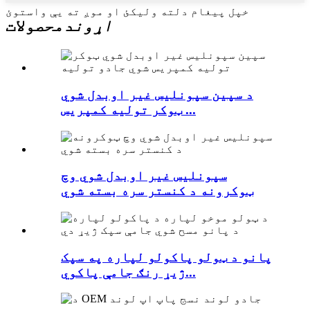
خپل پیغام دلته ولیکئ او موږ ته یې واستوئ
اړوند
محصولات
د سپین سپونلیس غیر اوبدل شوي
ټوکر تولیه کمپریس ...
سپونلیس غیر اوبدل شوي وچ
ټوکرونه د کنستر سره بسته شوي
پانو د ټولو پاکولو لپاره په سپک
ژیړ رنګ جامې پاکوي...