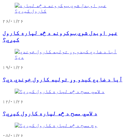
۲۶/۰۱/۲۶
غیر اوبدل شوي ټوکرونه د څه لپاره کارول
کیږي؟
۱۹/۰۱/۲۶
آیا د ضایع کیدو وړ تولیه کارول خوندي دي؟
۱۲/۰۱/۲۶
د لاسي مسح د څه لپاره کارول کیږي؟
۰۵/۰۱/۲۶