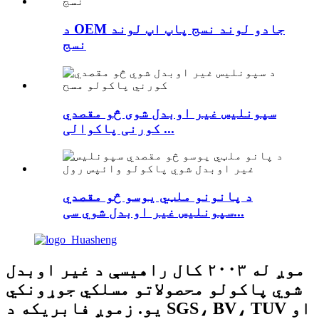
د OEM جادو لوند نسج پاپ اپ لوند
نسج
سپونلیس غیر اوبدل شوی څو مقصدي
کورنی پاکوالی ...
د پانونو ملټي یوسو څو مقصدي
سپونلیس غیر اوبدل شوي سی...
موږ له ۲۰۰۳ کال راهیسې د غیر اوبدل
شوي پاکولو محصولاتو مسلکي جوړونکي
یو. زموږ فابریکه د SGS، BV، TUV او