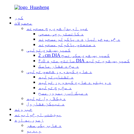
کور
محصولات
غیر اوبدل شوي وچ مسحونه
د کانستر وچې مسحې
د څو موخو لپاره د پاکولو مسحونه
د صنعتي پاکولو مسحونه
کمپریس شوي تولیې
د 2cm DIA کمپریس شوي سکې نسج
۴.۵ سانتي متره DIA کمپریس شوی تولیه
د مخ د فشار ماسک
د ضایع کیدو وړ شخصي تولیې
د تشناب تولیه
د ویښتو د ضایع کیدو وړ تولیه
د مخ وچ تولیه
د میک اپ ریموور مسح
د ښکلا رول تولیه
د نیپکن فشارول
خبرونه
پوښتنې او ځوابونه
زموږ په اړه
د فابریکې سفر
ویډیو