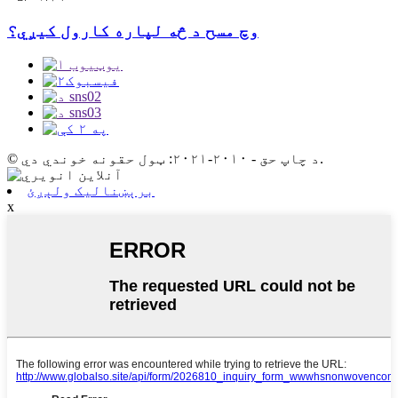
وچ مسح د څه لپاره کارول کیږي؟
© د چاپ حق - ۲۰۱۰-۲۰۲۱: ټول حقونه خوندي دي.
برېښنالیک ولېږئ
x