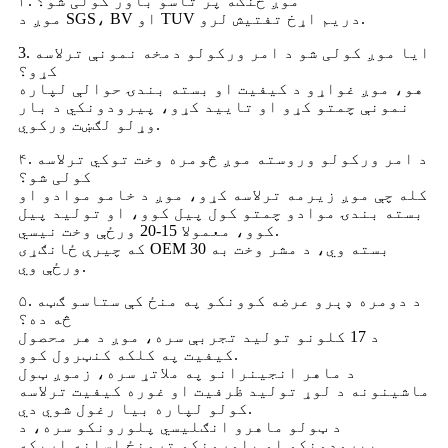
۲. موږ څنګه پر تاسو باور کولی شو؟
موږ د SGS، BV او TUV دریم اړخ تفتیش لرو.
3. ایا موږ کولی شو د امر ورکولو دمخه نمونې ترلاسه
کړو؟
هو، موږ غواړو د کیفیت او بسته بندۍ حوالې لپاره
نمونې چمتو کړو او تایید کړو، پیرودونکي د بار
وړلو لګښت ورکوي.
۴. د امر ورکولو وروسته موږ څومره وخت توکي ترلاسه
کولی شو؟
کله چې موږ زیرمه ترلاسه کړو، موږ د خامو موادو او
بسته بندۍ موادو چمتو کول پیل کوو، او تولید پیل
کوو، معمولا 15-20 ورځې وخت نیسي.
که چیرې ځانګړی OEM بسته وي، د مشر وخت به 30
ورځې وي.
۵. د دومره ډېرو عرضه کوونکو په منځ کې ستاسو ګټه
څه ده؟
د 17 کلونو تولید تجربې سره، موږ د هر محصول
کیفیت په کلکه کنټرول کوو.
د ماهر انجینرانو په ملاتړ سره، زموږ ټول
ماشینونه د لوړ تولید ظرفیت او غوره کیفیت ترلاسه
کولو لپاره بیا رغول شوي دي.
د ټولو ماهرو انګلیسي پلورونکو سره، د
پیرودونکو او پلورونکو ترمنځ اسانه اړیکه.