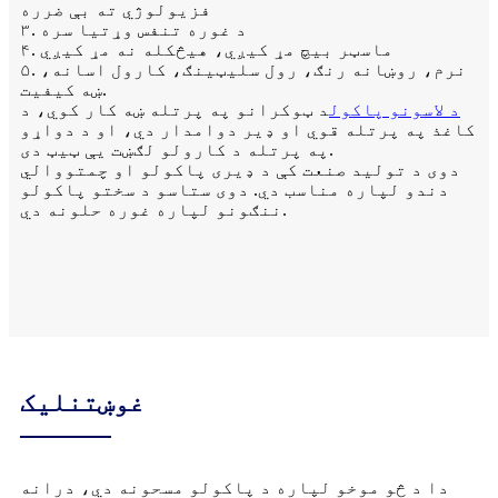
فزیولوژي ته بې ضرره
۳. د غوره تنفس وړتیا سره
۴. ماسټر بیچ مړ کیږي، هیڅکله نه مړ کیږي
۵. نرم، روښانه رنګ، رول سلیټینګ، کارول اسانه،
ښه کیفیت.
د لاسونو پاکول
د ټوکرانو په پرتله ښه کار کوي، د
کاغذ په پرتله قوي او ډیر دوامدار دي، او د دواړو
په پرتله د کارولو لګښت یې ټیټ دی.
دوی د تولید صنعت کې د ډیری پاکولو او چمتووالي
دندو لپاره مناسب دي. دوی ستاسو د سختو پاکولو
ننګونو لپاره غوره حلونه دي.
غوښتنلیک
دا د څو موخو لپاره د پاکولو مسحونه دي، درانه