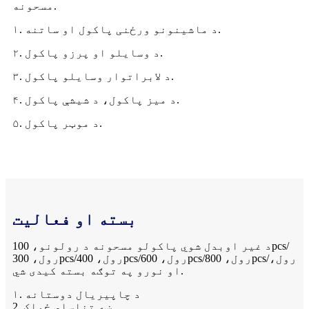
مسحونه.
۱. د ماشینونو ورځنی پاکول او ساتنه.
۲. د وسایلو او پرزو پاکول.
۳. د لابراتوار وسایلو پاکول.
۴. د میز پاکول، د شیشې پاکول.
۵. د موټر پاکول.
بسته او فعالیت
د غیر اوبدل شوي پاکولو مسحونه د رولونو، 100pcs/
رول، 300pcs/رول، 400pcs/رول، 600pcs/رول، 800pcs/رول،
او نورو په توګه بسته کیدی شي.
۱. د چاپیریال دوستانه
2. ښه تناسلي ځواک